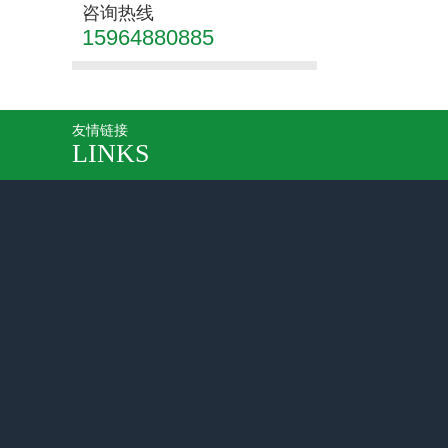
咨询热线
15964880885
友情链接
LINKS
网站首页
公司简介
产品展示
客户案例
公司简介
产品展示