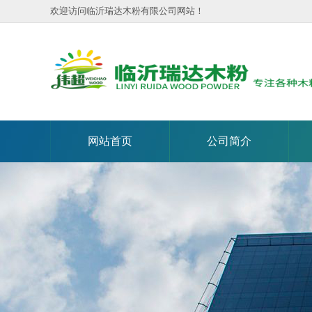
欢迎访问临沂瑞达木粉有限公司网站！
网站首页
公司简介