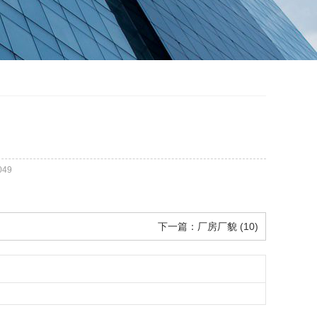
049
下一篇：
厂房厂貌 (10)