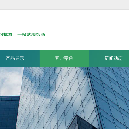
产品展示
客户案例
新闻动态